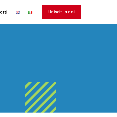
Unisciti a noi
atti