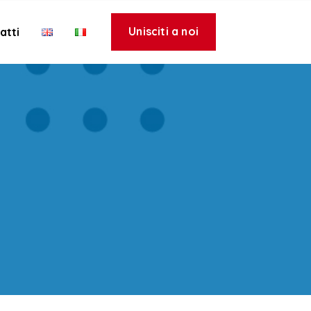
Unisciti a noi
atti