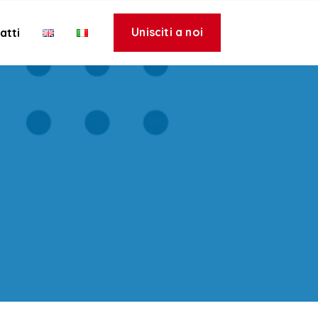
Unisciti a noi
atti