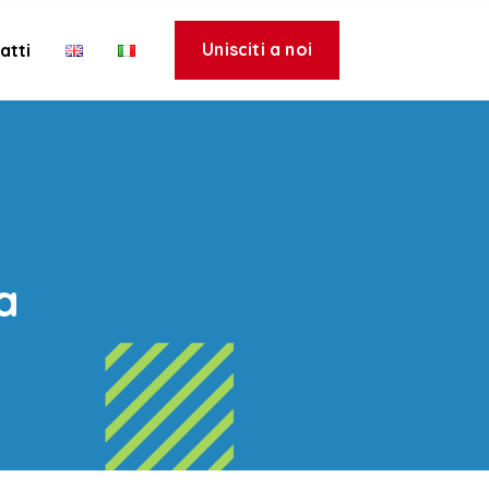
Unisciti a noi
atti
a